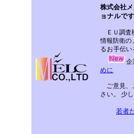
株式会社
ョナルで
ＥＵ調査
情報防衛の
るお手伝い
企
めに
ご意見、ご
さい。 少
若者